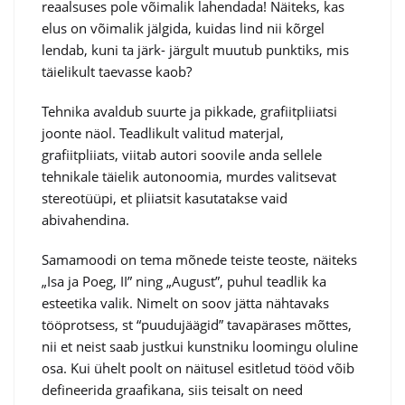
reaalsuses pole võimalik lahendada! Näiteks, kas
elus on võimalik jälgida, kuidas lind nii kõrgel
lendab, kuni ta järk- järgult muutub punktiks, mis
täielikult taevasse kaob?
Tehnika avaldub suurte ja pikkade, grafiitpliiatsi
joonte näol. Teadlikult valitud materjal,
grafiitpliiats, viitab autori soovile anda sellele
tehnikale täielik autonoomia, murdes valitsevat
stereotüüpi, et pliiatsit kasutatakse vaid
abivahendina.
Samamoodi on tema mõnede teiste teoste, näiteks
„Isa ja Poeg, II” ning „August”, puhul teadlik ka
esteetika valik. Nimelt on soov jätta nähtavaks
tööprotsess, st “puudujäägid” tavapärases mõttes,
nii et neist saab justkui kunstniku loomingu oluline
osa. Kui ühelt poolt on näitusel esitletud tööd võib
defineerida graafikana, siis teisalt on need