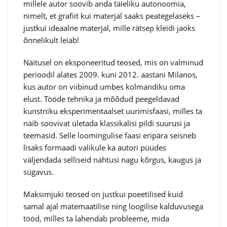
millele autor soovib anda täieliku autonoomia,
nimelt, et grafiit kui materjal saaks peategelaseks –
justkui ideaalne materjal, mille rätsep kleidi jaoks
õnnelikult leiab!
Näitusel on eksponeeritud teosed, mis on valminud
perioodil alates 2009. kuni 2012. aastani Milanos,
kus autor on viibinud umbes kolmandiku oma
elust. Tööde tehnika ja mõõdud peegeldavad
kunstniku eksperimentaalset uurimisfaasi, milles ta
näib soovivat ületada klassikalisi pildi suurusi ja
teemasid. Selle loomingulise faasi eripära seisneb
lisaks formaadi valikule ka autori püüdes
väljendada selliseid nähtusi nagu kõrgus, kaugus ja
sügavus.
Maksimjuki teosed on justkui poeetilised kuid
samal ajal matemaatilise ning loogilise kalduvusega
tööd, milles ta lahendab probleeme, mida