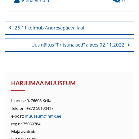
Elena Viirlaid
0
26.11 toimub Andresepäeva laat
Uus näitus “Pritsunaised” alates 02.11.2022
HARJUMAA MUUSEUM
Linnuse 9, 76608 Keila
Telefon: +372 59190417
e-post:
muuseum@hmk.ee
reg nr 75039764
Maja avatud: